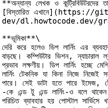
**অন্যান্য লেখক ও কন্ট্রিবিউটরদের ত
[বিস্তারিত এখানে](https://
dev/dl.howtocode.dev/gr
**ভূমিকা**\

দেরি করে হলেও ডিপ লার্নিং এর ব্যবহা
বাড়ছে। কম্পিউটার ভিশন, ন্যাচারাল ল্য
প্রভাব লক্ষণীয়। ডিপ লার্নিং হচ্ছে মেশি
লার্নিং টেকনিক যা কিনা নিজে নিজেই স
পারে। সেই ডাটা হতে পারে ইমেজ, টেক্
-কে এন্ড টু এন্ড লার্নিং-ও বলে থাকেন
পরিচিত ব্যাবহার হয় পোস্টাল সার্ভিসে 