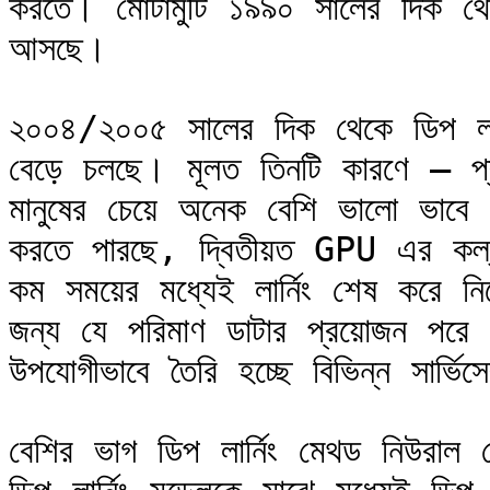
করতে। মোটামুটি ১৯৯০ সালের দিক থেক
আসছে।

২০০৪/২০০৫ সালের দিক থেকে ডিপ লার্ন
বেড়ে চলছে। মূলত তিনটি কারণে — প্র
মানুষের চেয়ে অনেক বেশি ভালো ভাবে অ
করতে পারছে, দ্বিতীয়ত GPU এর কল্য
কম সময়ের মধ্যেই লার্নিং শেষ করে নিত
জন্য যে পরিমাণ ডাটার প্রয়োজন পরে
উপযোগীভাবে তৈরি হচ্ছে বিভিন্ন সার্ভিসে
বেশির ভাগ ডিপ লার্নিং মেথড নিউরাল 