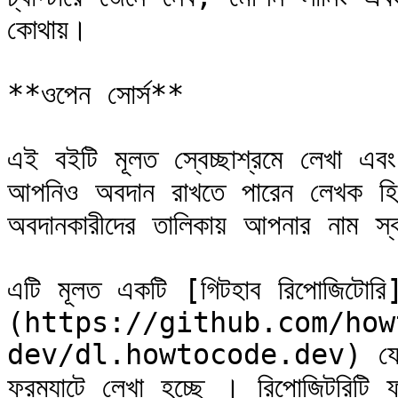
কোথায়।

**ওপেন সোর্স**

এই বইটি মূলত স্বেচ্ছাশ্রমে লেখা এবং
আপনিও অবদান রাখতে পারেন লেখক হিসে
অবদানকারীদের তালিকায় আপনার নাম স্বয়
এটি মূলত একটি [গিটহাব রিপোজিটোরি
(https://github.com/how
dev/dl.howtocode.dev) যেখানে 
ফরম্যাটে লেখা হচ্ছে । রিপোজিটরিটি ফর