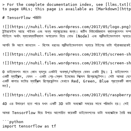
> For the complete documentation index, see [llms.txt](
to page URLs; this page is available as [Markdown](http
# TensorFlow পরিচিতি

![](https://nuhil.files.wordpress.com/2017/05/logo.png) যাই হোক Tenso
ইন্টারফেইস আছে পাইথন এবং অন্য ল্যাঙ্গুয়েজের জন্য। জটিল নিউমেরিক্যাল ক্যালকুলেশন
স্টাইলে অর্থাৎ ম্যাথেম্যাটিক্যাল অপারেশন নিয়ে নোড (Node) এবং মাল্টিডাইমেনশনাল অ
আপনি কি আগে জানতেন - বিশেষ ধরনের মাল্টিডাইমেনশনাল অ্যারে টাইপের ডাটা স্ট্রাকচা
![](https://nuhil.files.wordpress.com/2017/05/screen-sh
![](https://nuhil.files.wordpress.com/2017/05/screen-sh
0 ডাইমেনশন মানে কোন ভ্যলুর একটাই অবস্থা/অস্তিত্ব যেমন একটা বিন্দু। 1 ডাইমেন
একটি ম্যাট্রিক্স, যেমন - একটা গ্রে-স্কেল ইমেজের পিক্সেল রিপ্রেজেন্টেশন। সেটা
একটি কালার ফটোর ম্যাট্রিক্স রিপ্রেজেন্টশন যেখানে Red, Green, Blue প্রত্যেকটি কালার
মত),

![](https://nuhil.files.wordpress.com/2017/05/raspberry
4D এর উদাহরণ হতে পারে যখন একটি 3D ডাটা অবজেক্ট সময়ের সাথে পরিবর্তন হয়। সে
আমরা TensorFlow দিয়ে উপরে আলোচিত কয়েকটি ডাইমেনশনের ডাটা অবজেক্টকে তৈরি করত
```python

import tensorflow as tf
