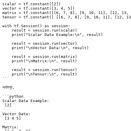
scalar = tf.constant([2])

vector = tf.constant([3, 4, 5])

matrix = tf.constant([[6, 7, 8], [9, 10, 11], [12, 13, 
tensor = tf.constant([ [[6, 7, 8], [9, 10, 11], [12, 13
with tf.Session() as session:

    result = session.run(scalar)

    print("Scalar Data Example:\n", result)

    result = session.run(vector)

    print("\nVector Data:\n", result)    

    result = session.run(matrix)

    print("\nMatrix:\n", result)        

    result = session.run(tensor)

    print("\nTensor:\n", result)

```

আউটপুট,

```python

Scalar Data Example:

 [2]

Vector Data:

 [3 4 5]

Matrix:
