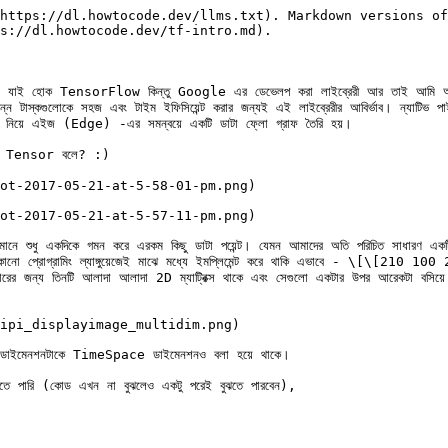
https://dl.howtocode.dev/llms.txt). Markdown versions of
s://dl.howtocode.dev/tf-intro.md).

rFlow কিন্তু Google এর ডেভেলপ করা লাইব্রেরী আর তাই আমি অন্তত এটাকে সুদ
 সম্পন্ন টাস্কগুলোকে সহজ এবং টাইম ইফিসিয়েন্ট করার জন্যই এই লাইব্রেরীর আবির্ভাব। ন
্যারে নিয়ে এইজ (Edge) -এর সমন্বয়ে একটি ডাটা ফ্লো গ্রাফ তৈরি হয়।

রকেই Tensor বলে? :)

ot-2017-05-21-at-5-58-01-pm.png)

ot-2017-05-21-at-5-57-11-pm.png)

শন মানে শুধু একদিকে গমন করে এরকম কিছু ডাটা পয়েন্ট। যেমন আমাদের অতি পরিচিত সা
 আমরা যেকোনো প্রোগ্রামিং ল্যাঙ্গুয়েজেই মাঝে মধ্যে ইমপ্লিমেন্ট করে থাকি এভাবে 
ের জন্য তিনটি আলাদা আলাদা 2D ম্যাট্রিক্স থাকে এবং সেগুলো একটার উপর আরেকটা বসিয়ে একট
ipi_displayimage_multidim.png)

ই ডাইমেনশনটাকে TimeSpace ডাইমেনশনও বলা হয়ে থাকে।

ে পারি (কোড এখন না বুঝলেও একটু পরেই বুঝতে পারবেন),
