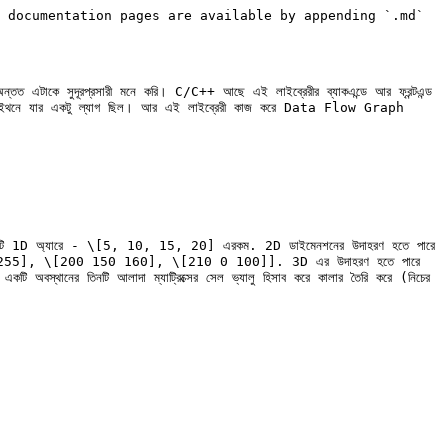
 documentation pages are available by appending `.md` 
ূরপ্রসারী মনে করি। C/C++ আছে এই লাইব্রেরীর ব্যাকএন্ডে আর ফ্রন্টএন্ড 
্যাটিভ পাইথনে যার একটু ল্যাগ ছিল। আর এই লাইব্রেরী কাজ করে Data Flow Graph 
ধারণ একটি 1D অ্যারে - \[5, 10, 15, 20] এরকম. 2D ডাইমেনশনের উদাহরণ হতে পারে 
- \[\[210 100 255], \[200 150 160], \[210 0 100]]. 3D এর উদাহরণ হতে পারে 
ি অবস্থানের তিনটি আলাদা ম্যাট্রিক্সের সেল ভ্যালু হিসাব করে কালার তৈরি করে (নিচের 